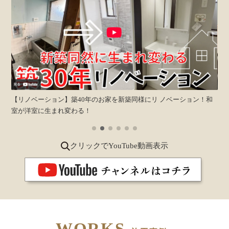
【リノベーション】築40年のお家を新築同様にリ ノベーション！和
【
築！
室が洋室に生まれ変わる！
クリックでYouTube動画表示
WORKS