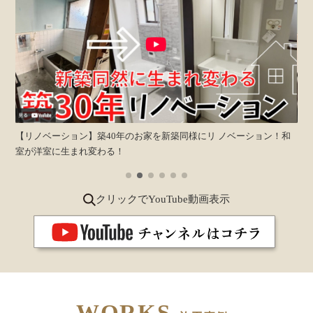
【リノベーション】築40年のお家を新築同様にリ ノベーション！和
【
築！
室が洋室に生まれ変わる！
クリックでYouTube動画表示
WORKS