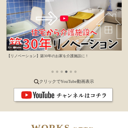
【
【リノベーション】築30年のお家を介護施設に！
クリックでYouTube動画表示
WORKS