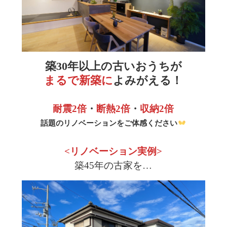
築30年以上の古いおうちが
まるで新築に
よみがえる！
耐震2倍
・
断熱2倍
・
収納2倍
話題のリノベーションをご体感ください
<リノベーション実例>
築45年の古家を…